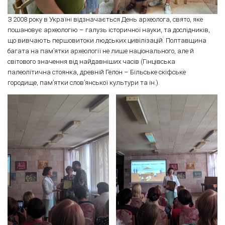
З 2008 року в Україні відзначається День археолога, свято, яке
пошановує археологію – галузь історичної науки, та дослідників,
що вивчають першовитоки людських цивілізацій. Полтавщина
багата на пам’ятки археології не лише національного, але й
світового значення від найдавніших часів (Гінцівська
палеолітична стоянка, древній Гелон – Більське скіфське
городище, пам’ятки слов’янської культури та ін.).