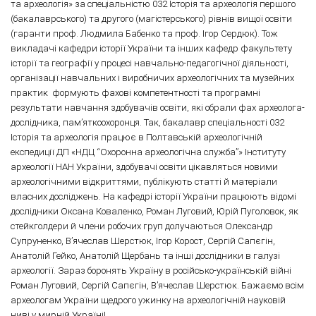
та археологія» за спеціальністю 032 Історія та археологія першого
(бакалаврського) та другого (магістерського) рівнів вищої освіти
(гаранти проф. Людмила Бабенко та проф. Ігор Сердюк). Тож
викладачі кафедри історії України та інших кафедр факультету
історії та географії у процесі навчально-педагогічної діяльності,
організації навчальних і виробничих археологічних та музейних
практик формують фахові компетентності та програмні
результати навчання здобувачів освіти, які обрали фах археолога-
дослідника, пам’яткоохоронця. Так, бакалавр спеціальності 032
Історія та археологія працює в Полтавській археологічній
експедиції ДП «НДЦ “Охоронна археологічна служба”» Інституту
археології НАН України, здобувачі освіти цікавляться новими
археологічними відкриттями, публікують статті й матеріали
власних досліджень. На кафедрі історії України працюють відомі
дослідники Оксана Коваленко, Роман Луговий, Юрій Пуголовок, як
стейкголдери й члени робочих груп долучаються Олександр
Супруненко, В’ячеслав Шерстюк, Ігор Корост, Сергій Сапєгін,
Анатолій Гейко, Анатолій Щербань та інші дослідники в галузі
археології. Зараз боронять Україну в російсько-українській війні
Роман Луговий, Сергій Сапєгін, В’ячеслав Шерстюк. Бажаємо всім
археологам України щедрого ужинку на археологічній науковій
ниві у мирній Україні!