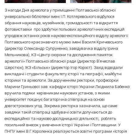
З нагоди Дня археолога у приміщенні Полтавської обласної
універсальної бібліотеки імені І.П. Котляревського відбулося
зібрання науковців, музейників, громадськості та відкриття
фотовиставки про здобутки польових археологічних експедицій
упродовж останніх років науково-експозиційного відділу археології
Полтавського краєзнавчого музею імені Василя Кричевського
(директор Олександр Супруненко, завідувачка відділу Ірина
Мельникова), КЗ «Центр охорони та дослідження памяток
археології» Полтавської обласної ради (директор В’ячеслав
Шерстюк), ІКЗ «Більськ» (директор Ігор Корост). Захід відвідали
викладачі і студенти факультету історії та географії, майбутні
історики та археологи. За дорученням ректорки, професорки
Марини Гриньової зав. кафедри історії України Людмила Бабенко
вручила подяки керівникам наукових установ, з якими
університет поєднує багаторічна співпраця на основі
довгострокових угод. Зокрема ректорка зазначила, що саме
завдяки такій співпраці здобувачі освіти долучаються до
експедиційної та науково-дослідницької діяльності, роблять
посильний внесок у вивчення історії України і Полтавщини. У
ПНПУ імені В.Г. Короленка реалізуються освітні програми «Історія