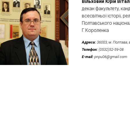
Вільховий Юрій Вітал
декан факультету, кан
всесвітньої історії, р
Полтавського націонал
Г. Короленка
Адреса:
36003, м. Полтава, в
Телефон:
(0532)52-59-08
E-mail:
pnpu06@gmail.com