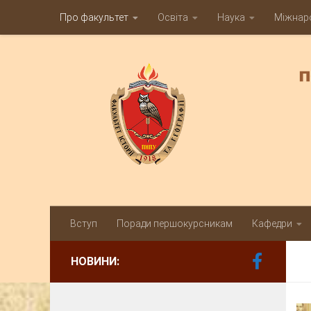
Про факультет
Освіта
Наука
Міжнаро
Skip to content
Вступ
Поради першокурсникам
Кафедри
НОВИНИ: