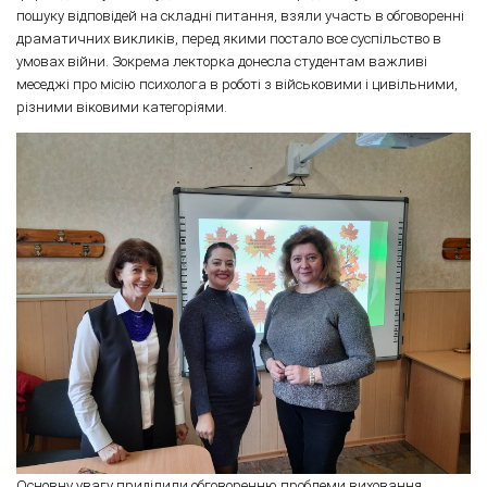
пошуку відповідей на складні питання, взяли участь в обговоренні
драматичних викликів, перед якими постало все суспільство в
умовах війни. Зокрема лекторка донесла студентам важливі
меседжі про місію психолога в роботі з військовими і цивільними,
різними віковими категоріями.
Основну увагу приділили обговоренню проблеми виховання