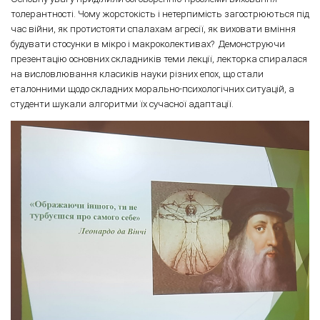
толерантності. Чому жорстокість і нетерпимість загострюються під
час війни, як протистояти спалахам агресії, як виховати вміння
будувати стосунки в мікро і макроколективах? Демонструючи
презентацію основних складників теми лекції, лекторка спиралася
на висловлювання класиків науки різних епох, що стали
еталонними щодо складних морально-психологічних ситуацій, а
студенти шукали алгоритми їх сучасної адаптації.