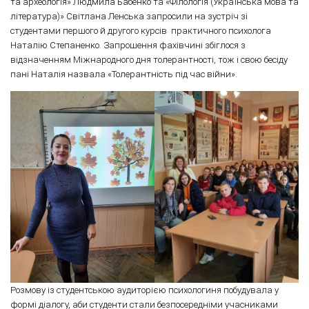
та археологія» Людмила Бабенко та «Філологія (Українська мова та
література)» Світлана Ленська запросили на зустріч зі
студентами першого й другого курсів практичного психолога
Наталію Степаненко. Запрошення фахівчині збіглося з
відзначенням Міжнародного дня толерантності, тож і свою бесіду
пані Наталія назвала «Толерантність під час війни».
Розмову із студентською аудиторією психологиня побудувала у
формі діалогу, аби студенти стали безпосередніми учасниками