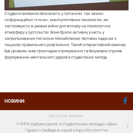
Студенти виявили обізнаність у питаннях так званої
«інформаційної гігієни», маніпулятивних технологіях, які
застосовують в умовах війни для впливу на психологічну
атмосферу у суспільстві. Вони брали активну участь у
запропонованих Наталією Михайлівною тестових задачах з
пошуком правильного розв’язання. Такий інтерактивний семінар
був цікавим, мав прикладне спрямування та безумовно сприяв
формуванню ментального здоров’я студентської молоді.
НОВИНИ:
НАСТУПНА НОВИНА
У ПНПУ відбувся діалог із студентською молоддю «День
Гідності і Свободи в нашій історії ХХІ століття»