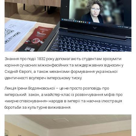
Знання про події 1832 року допомагають студентам зрозуміти
коріння сучасних міжконфесійних та міждержавних відносин у
Східній Європі, а також механізми формування української
ідентичності всупереч імперському тиску.
Лекція Ірени Водзяновської – це не просто розповідь про
імперський закон, а майстер-клас із розвінчування міфів про
«мирне співіснування» народів в імперії та наочна ілюстрація
боротьби за культурне виживання.