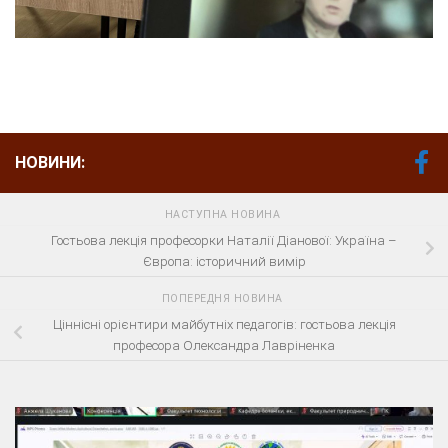
НОВИНИ:
НАСТУПНА НОВИНА
Гостьова лекція професорки Наталії Діанової: Україна –
Європа: історичний вимір
ПОПЕРЕДНЯ НОВИНА
Ціннісні орієнтири майбутніх педагогів: гостьова лекція
професора Олександра Лавріненка