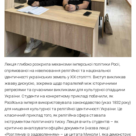
Лекція глибоко розкрила механізми імперської політики Росії,
спрямованої на нівелювання релігійної та національної
ідентичності українських земель у XIX столітті. Виступ викликав
жваву дискусію, зокрема щодо паралелей між історичними
репресіями та сучасними викликами для культурної спадщини
України. Студенти на конкретному прикладі побачили, як
Російська імперія використовувала законодавство (указ 1832 року)
для нищення культурної та релігійної ідентичності України. Це
класичний приклад того, як релігійна сфера ставала
інструментом політичного тиску. Лекція вчить студентів – як
критично аналізувати офіційні документи (назва лекції
«Розглянув із задоволенням» – це цитата Миколи I, яка демонструє