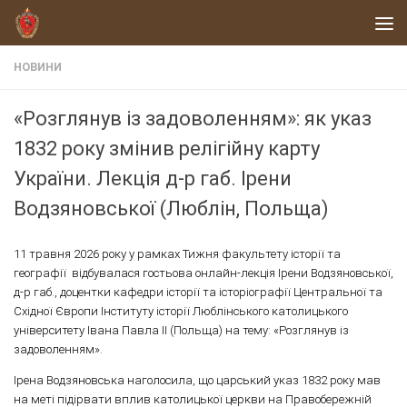
Skip to content
НОВИНИ
«Розглянув із задоволенням»: як указ
1832 року змінив релігійну карту
України. Лекція д-р габ. Ірени
Водзяновської (Люблін, Польща)
11 травня 2026 року у рамках Тижня факультету історії та
географії відбувалася гостьова онлайн-лекція Ірени Водзяновської,
д-р габ., доцентки кафедри історії та історіографії Центральної та
Східної Європи Інституту історії Люблінського католицького
університету Івана Павла ІІ (Польща) на тему: «Розглянув із
задоволенням».
Ірена Водзяновська наголосила, що царський указ 1832 року мав
на меті підірвати вплив католицької церкви на Правобережній