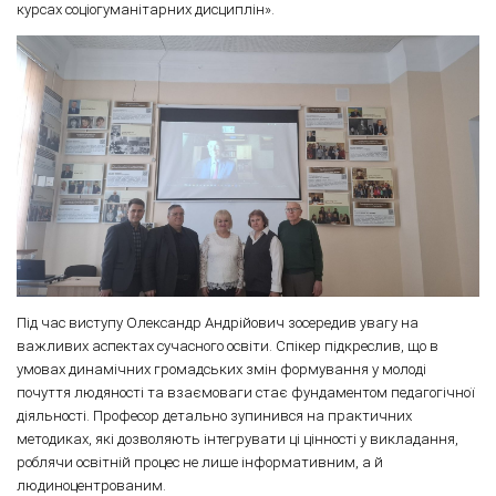
курсах соціогуманітарних дисциплін».
Під час виступу Олександр Андрійович зосередив увагу на
важливих аспектах сучасного освіти. Спікер підкреслив, що в
умовах динамічних громадських змін формування у молоді
почуття людяності та взаємоваги стає фундаментом педагогічної
діяльності. Професор детально зупинився на практичних
методиках, які дозволяють інтегрувати ці цінності у викладання,
роблячи освітній процес не лише інформативним, а й
людиноцентрованим.