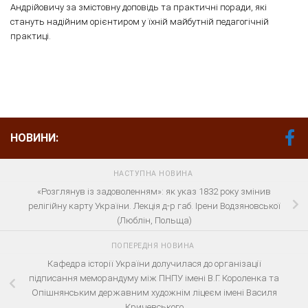
Андрійовичу за змістовну доповідь та практичні поради, які
стануть надійним орієнтиром у їхній майбутній педагогічній
практиці.
НОВИНИ:
НАСТУПНА НОВИНА
«Розглянув із задоволенням»: як указ 1832 року змінив
релігійну карту України. Лекція д-р габ. Ірени Водзяновської
(Люблін, Польща)
ПОПЕРЕДНЯ НОВИНА
Кафедра історії України долучилася до організації
підписання меморандуму між ПНПУ імені В.Г. Короленка та
Опішнянським державним художнім ліцеєм імені Василя
Кричевського