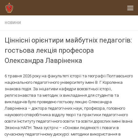
Skip to content
НОВИНИ
Ціннісні орієнтири майбутніх педагогів:
гостьова лекція професора
Олександра Лавріненка
6 травня 2026 року на факультеті історії та географії Полтавського
національного педагогічного університету імені В. Г. Короленка
знакова подія. За ініціативи кафедри всесвітньої історії,
релігієзнавства та методик їх викладання для студентів та
викладачів було проведено гостьову лекцію Олександра
Лавріненка – доктора педагогічних наук, професора, головного
наукового співробітника відділу теорії та практики педагогічного
освіти Інституту педагогічного освіти та освіти дорослих імені Івана
Зязюна НАПН. Тема зустрічі – «Основи людяності і поваги в
сучасному педагогічному дискурсі: методики використання в