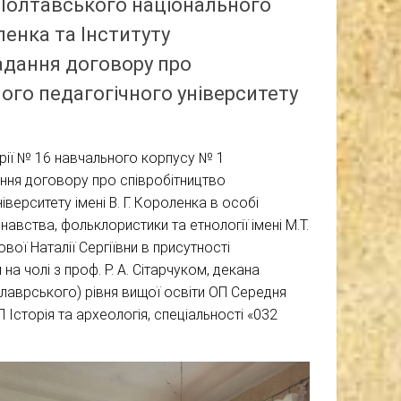
 Полтавського національного
ленка та Інституту
дання договору про
ого педагогічного університету
торії № 16 навчального корпусу № 1
ання договору про співробітництво
ерситету імені В. Г. Короленка в особі
авства, фольклористики та етнології імені М.Т.
ової Наталії Сергіївни в присутності
а чолі з проф. Р. А. Сітарчуком, декана
алаврського) рівня вищої освіти ОП Середня
ОП Історія та археологія, спеціальності «032