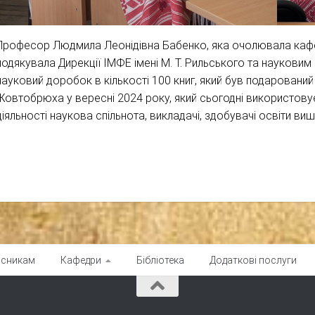
Професор Людмила Леонідівна Бабенко, яка очолювала кафед
подякувала Дирекції ІМФЕ імені М. Т. Рильського та науковим 
науковий доробок в кількості 100 книг, який був подарований в
Жовтобрюха у вересні 2024 року, який сьогодні використовує
діяльності наукова спільнота, викладачі, здобувачі освіти виш
рсникам
Кафедри
Бібліотека
Додаткові послуги