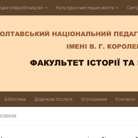
дне співробітництво
Культурно мистецьке життя
Campu
Бібліотека
Додаткові послуги
Оголошення
Контакти
НОВИНИ