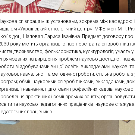
Наукова співпраця між установами, зокрема між кафедрою істо
відділом «Український етнологічний центр» ІМФЕ імені М. Т. 
якої є доц. Шаповал Лариса Іванівна. Предмет договору про 
2030 року містить організацію партнерства та співробітництв
мистецтвознавство, фольклористика, культурологія; участь у 
спрямованих на вирішення проблем науково-дослідної, навча
роботи зі здобувачами вищої освіти, викладачами, наукові та
наукової, навчальної та методичної роботи; спільна робота з
програм; обмін науковими співробітниками, викладачами, до
організації навчання, підготовки професійних кадрів, науково-
проведення практичних і семінарських занять; організовувати
освіти та науково-педагогічних працівників; наукове стажуван
педагогічних працівників.