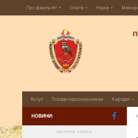
Про факультет
Освіта
Наука
Міжнаро
Skip to content
Вступ
Поради першокурсникам
Кафедри
НОВИНИ:
НАСТУПНА НОВИНА