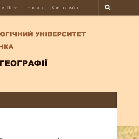
s-life
Головна
Книга пам’яті