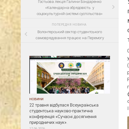
Гостьова лекція Галини Бондаренко
«Календарна обрядовість у
соціокультурній системі суспільства»
ПОПЕРЕДНЯ НОВИНА
Волонтерський сектор студентського
самоврядування працює на Перемогу
НОВИНИ
22 травня відбулася Всеукраїнська
студентська науково-практична
конференція «Сучасні досягнення
природничих наук».
17.06.2026