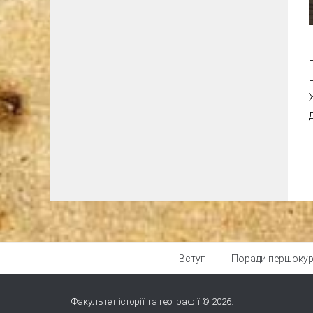
Вступ
Поради першоку
Факультет історії та географії © 2026.