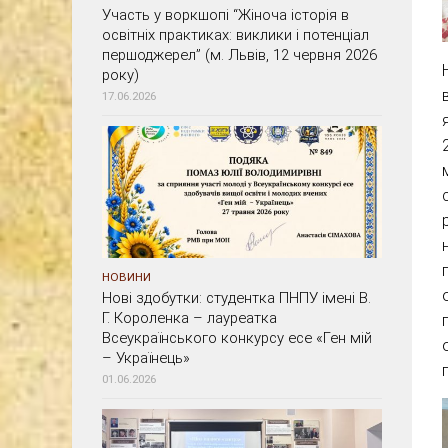
Участь у воркшопі “Жіноча історія в
освітніх практиках: виклики і потенціал
першоджерел” (м. Львів, 12 червня 2026
року)
17.06.2026
НОВИНИ
Нові здобутки: студентка ПНПУ імені В.
Г. Короленка – лауреатка
Всеукраїнського конкурсу есе «Ген мій
– Українець»
01.06.2026