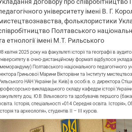
Укладання договору про співробітництво
педагогічного університету імені В. Г. Коро
мистецтвознавства, фольклористики Укла
співробітництво Полтавського національн
та етнології імені М.Т. Рильського
08 квітня 2025 року на факультеті історії та географії в ауди
університету в очно-дистанційному форматі відбулося уклад
(меморандуму) Полтавського національного педагогічного унів
ректора Гриньової Марини Вікторівни та Інституту мистецтвозн
Рильського НАН України (м. Київ) в особі в. о. директора Стіш
професорсько-викладацького складу кафедри історії України н
факультету доц. Ю.В. Вільхового та здобувачів першого (бак
освіта. Історія, спеціальності «014 Середня освіта. Історія», 
Історія та археологія», студентів ІІ – ІІІ курсів.