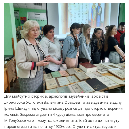
Для майбутніх істориків, археологів, музейників, архівістів
директорка бібліотеки Валентина Орєхова та завідувачка відділу
Ірина Швидун підготували цікаву розповідь про історію створення
колекції. Зокрема студенти 4 курсу дізналися про мецената
М. Голубовського, якому належали книги, їхній шлях до Інституту
народної освіти на початку 1920-х рр.. Студенти актуалізували