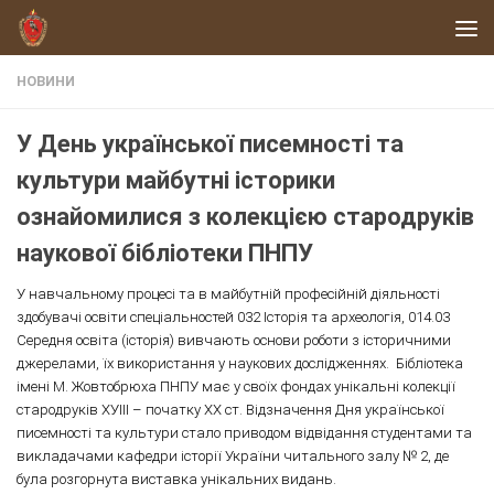
Skip to content
НОВИНИ
У День української писемності та
культури майбутні історики
ознайомилися з колекцією стародруків
наукової бібліотеки ПНПУ
У навчальному процесі та в майбутній професійній діяльності
здобувачі освіти спеціальностей 032 Історія та археологія, 014.03
Середня освіта (історія) вивчають основи роботи з історичними
джерелами, їх використання у наукових дослідженнях. Бібліотека
імені М. Жовтобрюха ПНПУ має у своїх фондах унікальні колекції
стародруків ХУІІІ – початку ХХ ст. Відзначення Дня української
писемності та культури стало приводом відвідання студентами та
викладачами кафедри історії України читального залу № 2, де
була розгорнута виставка унікальних видань.