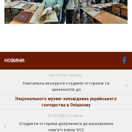
НОВИНИ:
НАСТУПНА НОВИНА
Навчальна екскурсія студенів-істориків та
арехеологів до
Національного музею-заповідника українського
гончарства в Опішному
ПОПЕРЕДНЯ НОВИНА
Студенти-історики долучилися до вшанування
пам’яті воїнів ЗСУ