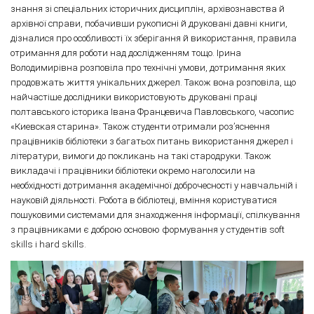
знання зі спеціальних історичних дисциплін, архівознавства й
архівної справи, побачивши рукописні й друковані давні книги,
дізналися про особливості їх зберігання й використання, правила
отримання для роботи над дослідженням тощо. Ірина
Володимирівна розповіла про технічні умови, дотримання яких
продовжать життя унікальних джерел. Також вона розповіла, що
найчастіше дослідники використовують друковані праці
полтавського історика Івана Францевича Павловського, часопис
«Киевская старина». Також студенти отримали роз’яснення
працівників бібліотеки з багатьох питань використання джерел і
літератури, вимоги до покликань на такі стародруки. Також
викладачі і працівники бібліотеки окремо наголосили на
необхідності дотримання академічної доброчесності у навчальній і
науковій діяльності. Робота в бібліотеці, вміння користуватися
пошуковими системами для знаходження інформації, спілкування
з працівниками є доброю основою формування у студентів soft
skills і hard skills.