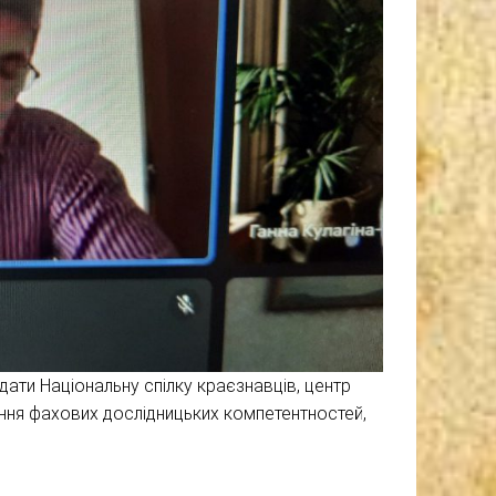
ати Національну спілку краєзнавців, центр
вання фахових дослідницьких компетентностей,