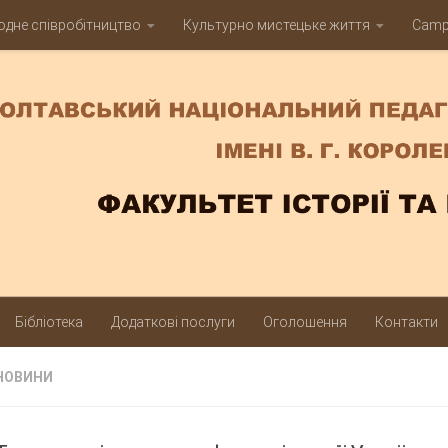
дне співробітництво
Культурно мистецьке життя
Campu
Бібліотека
Додаткові послуги
Оголошення
Контакти
НОВИНИ