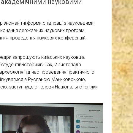
 з академічними науковими
різноманітні форми співпраці з науковцями
з виконання державних наукових програм
раїни», проведення наукових конференцій,
федри запрошують київських науковців
студентів-істориків. Так, 2 листопада
а археологія під час проведення практичного
спілкувалися з Русланою Маньковською,
ею, заступницею голови Національної спілки