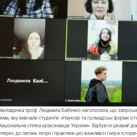
Викладачка проф. Людмила Бабенко наголосила, що запрошенн
теми, яку вивчали студенти: «Наукові та громадські форми іс
Національна спілка краєзнавців України». Відбувся цікавий діа
інтерес до питань теорії і практики цієї важливої галузі істор