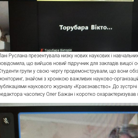
Пані Руслана презентувала низку нових наукових і навчальни
повідомила, що вийшов новий підручник для закладів вищої осв
Студенти групи у свою чергу продемонстрували, що вони обіз
моніторинг, знайомі з хронікою важливих науково-організацій
публікаціями наукового журналу «Краєзнавство». До зустріч
редактора часопису Олег Бажан і коротко охарактеризував й