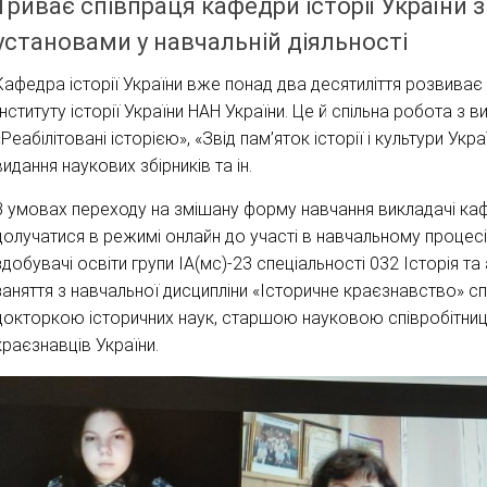
Триває співпраця кафедри історії України
установами у навчальній діяльності
Кафедра історії України вже понад два десятиліття розвиває 
Інституту історії України НАН України. Це й спільна робота 
«Реабілітовані історією», «Звід пам’яток історії і культури Ук
видання наукових збірників та ін.
В умовах переходу на змішану форму навчання викладачі ка
долучатися в режимі онлайн до участі в навчальному процесі 
здобувачі освіти групи ІА(мс)-23 спеціальності 032 Історія т
заняття з навчальної дисципліни «Історичне краєзнавство» 
докторкою історичних наук, старшою науковою співробітниц
краєзнавців України.