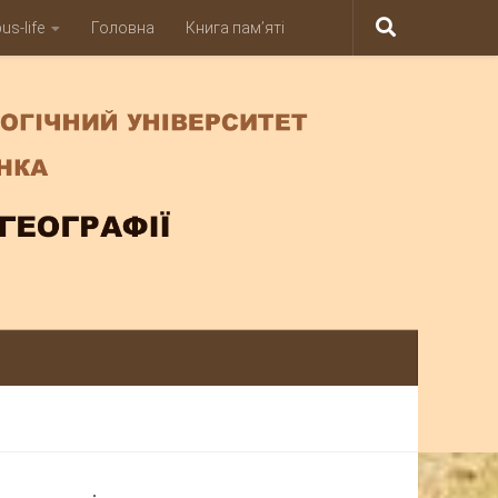
s-life
Головна
Книга пам’яті