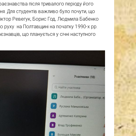
раєзнавства після тривалого періоду його
ння. Для студентів важливо було почути, що
Віктор Ревегук, Борис Год, Людмила Бабенко
о руху на Полтавщині на початку 1990-х рр.
єзнавців, що планується у січні наступного