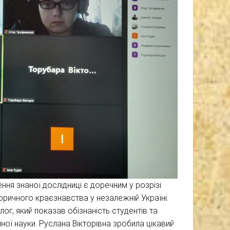
я знаної дослідниці є доречним у розрізі
торичного краєзнавства у незалежній Україні.
лог, який показав обізнаність студентів та
ичної науки. Руслана Вікторівна зробила цікавий