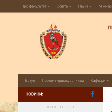
Про факультет
Освіта
Наука
Міжнаро
Skip to content
Вступ
Поради першокурсникам
Кафедри
НОВИНИ:
НАСТУПНА НОВИНА