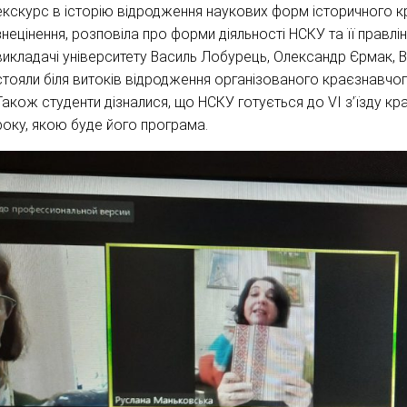
екскурс в історію відродження наукових форм історичного к
знецінення, розповіла про форми діяльності НСКУ та її правлі
викладачі університету Василь Лобурець, Олександр Єрмак, 
стояли біля витоків відродження організованого краєзнавчог
Також студенти дізналися, що НСКУ готується до VІ з’їзду кра
року, якою буде його програма.