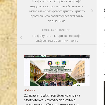
На факультеті історії та географії
відбулася зустріч із співробітниками
інклюзивно-ресурсного центру і центру
професійного розвитку педагогічних
працівників
ПОПЕРЕДНЯ НОВИНА
На факультеті історії та географії
відбувся географічний турнір
НОВИНИ
22 травня відбулася Всеукраїнська
студентська науково-практична
конференція «Сучасні досягнення