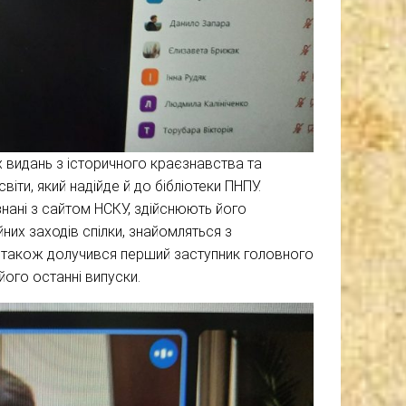
х видань з історичного краєзнавства та
іти, який надійде й до бібліотеки ПНПУ.
нані з сайтом НСКУ, здійснюють його
них заходів спілки, знайомляться з
і також долучився перший заступник головного
ого останні випуски.