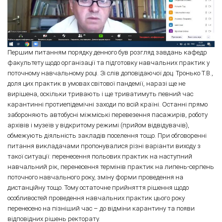
Першим питанням порядку денного був розгляд завдань кафедр
факультету щодо організації та підготовку навчальних практик у
поточному навчальному році. Зі слів доповідаючої доц. Тронько Т.В.,
доля цих практик в умовах світової пандемії, наразі ще не
вирішена, оскільки тривають і ще триватимуть певний час
карантинні протиепідемічні заходи по всій країні. Останні прямо
забороняють автобусні міжміські перевезення пасажирів, роботу
архівів і музеїв у відкритому режимі (прийом відвідувачів),
обмежують діяльність закладів поселення тощо. При обговоренні
питання викладачами пропонувалися різні варіанти виходу з
такої ситуації: перенесення польових практик на наступний
навчальний рік, перенесення термінів практик на липень-серпень
поточного навчального року, зміну форми проведення на
дистанційну тощо. Тому остаточне прийняття рішення щодо
особливостей проведення навчальних практик цього року
перенесено на пізніший час – до відміни карантину та появи
відповідних рішень ректорату.