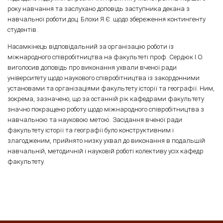
року навчання та заслухано доповідь заступника декана з
навчальної роботи доц. Блохи Я.Є. щодо збереження контингенту
студентів.
Насамкінець відповідальний за організацію роботи із
міжнародного співробітництва на факультеті проф. Сердюк І.О.
виголосив доповідь про виконання ухвали вченої ради
університету щодо наукового співробітництва із закордонними
установами та організаціями факультету історії та географії. Ним,
зокрема, зазначено, що за останній рік кафедрами факультету
значно покращено роботу щодо міжнародного співробітництва з
навчальною та науковою метою. Засідання вченої ради
факультету історії та географії було конструктивним і
злагодженим, прийнято низку ухвал до виконання в подальшій
навчальній, методичній і науковій роботі колективу усіх кафедр
факультету.