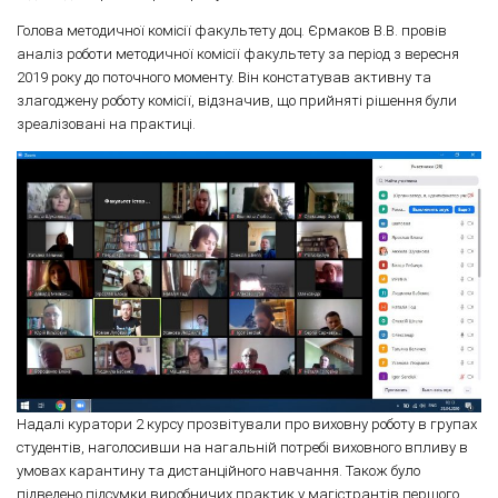
Голова методичної комісії факультету доц. Єрмаков В.В. провів
аналіз роботи методичної комісії факультету за період з вересня
2019 року до поточного моменту. Він констатував активну та
злагоджену роботу комісії, відзначив, що прийняті рішення були
зреалізовані на практиці.
Надалі куратори 2 курсу прозвітували про виховну роботу в групах
студентів, наголосивши на нагальній потребі виховного впливу в
умовах карантину та дистанційного навчання. Також було
підведено підсумки виробничих практик у магістрантів першого