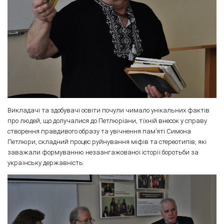
Викладачі та здобувачі освіти почули чимало унікальних фактів
про людей, що долучалися до Петлюріани, тїхній внесок у справу
створення правдивого образу та увічнення пам’яті Симона
Петлюри, складний процес руйнування міфів та стереотипів, які
заважали формуванню незаангажованої історії боротьби за
українську державність.