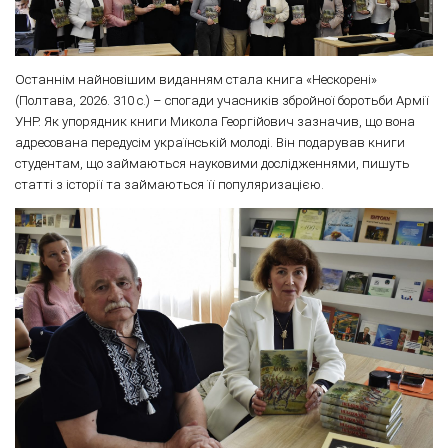
Останнім найновішим виданням стала книга «Нескорені»
(Полтава, 2026. 310 с.) – спогади учасників збройної боротьби Армії
УНР. Як упорядник книги Микола Георгійович зазначив, що вона
адресована передусім українській молоді. Він подарував книги
студентам, що займаються науковими дослідженнями, пишуть
статті з історії та займаються її популяризацією.