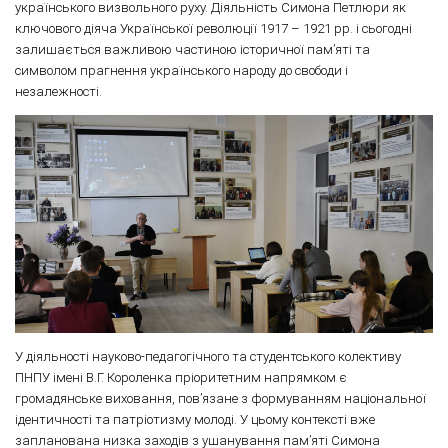
українського визвольного руху. Діяльність Симона Петлюри як
ключового діяча Української революції 1917 – 1921 рр. і сьогодні
залишається важливою частиною історичної пам’яті та
символом прагнення українського народу до свободи і
незалежності.
У діяльності науково-педагогічного та студентського колективу
ПНПУ імені В.Г. Короленка пріоритетним напрямком є
громадянське виховання, пов’язане з формуванням національної
ідентичності та патріотизму молоді. У цьому контексті вже
запланована низка заходів з ушанування пам’яті Симона