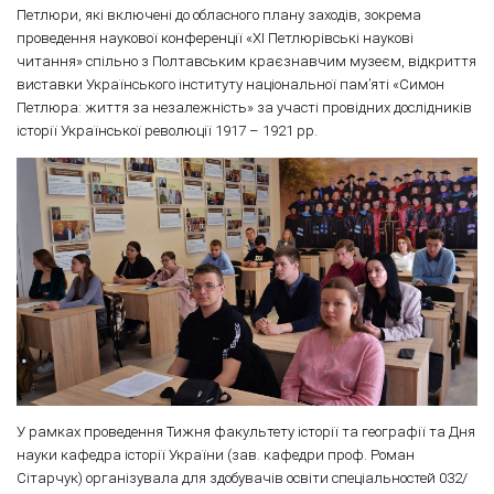
Петлюри, які включені до обласного плану заходів, зокрема
проведення наукової конференції «ХІ Петлюрівські наукові
читання» спільно з Полтавським краєзнавчим музеєм, відкриття
виставки Українського інституту національної пам’яті «Симон
Петлюра: життя за незалежність» за участі провідних дослідників
історії Української революції 1917 – 1921 рр.
У рамках проведення Тижня факультету історії та географії та Дня
науки кафедра історії України (зав. кафедри проф. Роман
Сітарчук) організувала для здобувачів освіти спеціальностей 032/