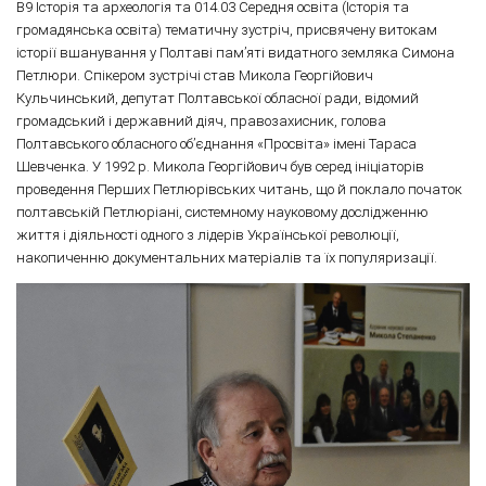
В9 Історія та археологія та 014.03 Середня освіта (Історія та
громадянська освіта) тематичну зустріч, присвячену витокам
історії вшанування у Полтаві пам’яті видатного земляка Симона
Петлюри. Спікером зустрічі став Микола Георгійович
Кульчинський, депутат Полтавської обласної ради, відомий
громадський і державний діяч, правозахисник, голова
Полтавського обласного об’єднання «Просвіта» імені Тараса
Шевченка. У 1992 р. Микола Георгійович був серед ініціаторів
проведення Перших Петлюрівських читань, що й поклало початок
полтавській Петлюріані, системному науковому дослідженню
життя і діяльності одного з лідерів Української революції,
накопиченню документальних матеріалів та їх популяризації.