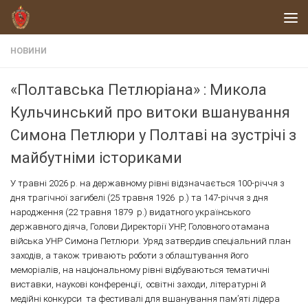
Skip to content
НОВИНИ
«Полтавська Петлюріана» : Микола
Кульчинський про витоки вшанування
Симона Петлюри у Полтаві на зустрічі з
майбутніми істориками
У травні 2026 р. на державному рівні відзначається 100-річчя з
дня трагічної загибелі (25 травня 1926 р.) та 147-річчя з дня
народження (22 травня 1879 р.) видатного українського
державного діяча, Голови Директорії УНР, Головного отамана
війська УНР Симона Петлюри. Уряд затвердив спеціальний план
заходів, а також тривають роботи з облаштування його
меморіалів, на національному рівні відбуваються тематичні
виставки, наукові конференції, освітні заходи, літературні й
медійні конкурси та фестивалі для вшанування пам’яті лідера