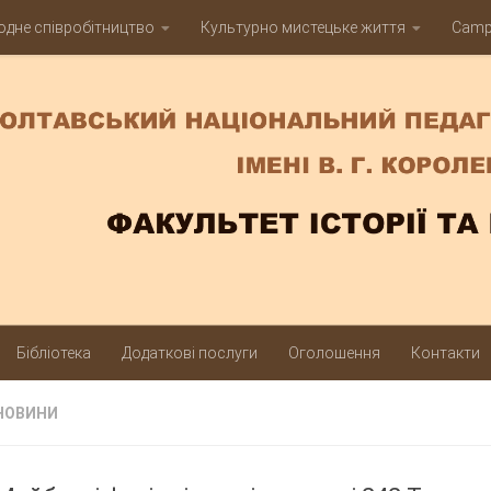
дне співробітництво
Культурно мистецьке життя
Campu
Бібліотека
Додаткові послуги
Оголошення
Контакти
НОВИНИ