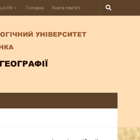
s-life
Головна
Книга пам’яті