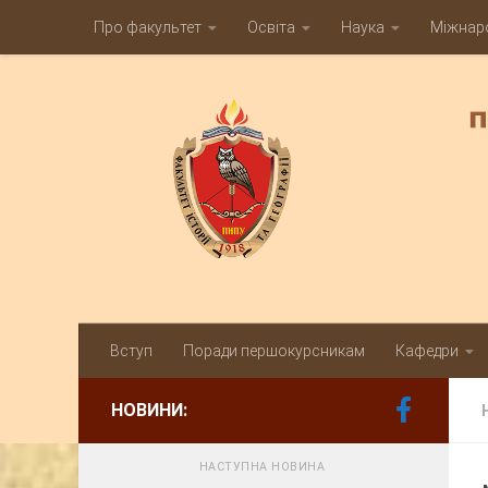
Про факультет
Освіта
Наука
Міжнаро
Skip to content
Вступ
Поради першокурсникам
Кафедри
НОВИНИ:
НАСТУПНА НОВИНА