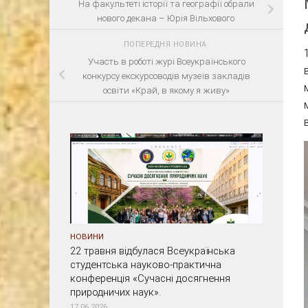
На факультеті історії та географії обрали
нового декана – Юрія Вільхового
ПОПЕРЕДНЯ НОВИНА
Участь в роботі журі Всеукраїнського
конкурсу екскурсоводів музеїв закладів
освіти «Край, в якому я живу»
НОВИНИ
22 травня відбулася Всеукраїнська
студентська науково-практична
конференція «Сучасні досягнення
природничих наук».
17.06.2026