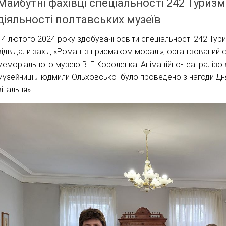
Майбутні фахівці спеціальності 242 Туриз
діяльності полтавських музеїв
14 лютого 2024 року здобувачі освіти спеціальності 242 Ту
відвідали захід «Роман із присмаком моралі», організований 
меморіального музею В. Г. Короленка. Анімаційно-театраліз
музейниці Людмили Ольховської було проведено з нагоди Дн
вітальня».