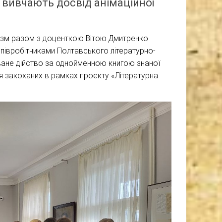
м вивчають досвід анімаційної
ризм разом з доценткою Вітою Дмитренко
співробітниками Полтавського літературно-
оване дійство за однойменною книгою знаної
я закоханих в рамках проєкту «Літературна