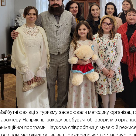
Майбутні фахівці з туризму засвоювали методику організації
характеру. Наприкінці заходу здобувачі обговорили з орган
анімаційної програми. Наукова співробітниця музею й режис
досвідом методики організації режисерсько-постановчого 