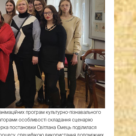
 анімаційних програм культурно-пізнавального
ізаторами особливості складання сценарію
ерка постановки Світлана Ємець поділилася
процесу, специфікою використання допоміжних