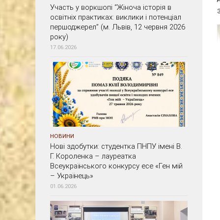
Участь у воркшопі “Жіноча історія в
освітніх практиках: виклики і потенціал
першоджерел” (м. Львів, 12 червня 2026
року)
17.06.2026
НОВИНИ
Нові здобутки: студентка ПНПУ імені В.
Г. Короленка – лауреатка
Всеукраїнського конкурсу есе «Ген мій
– Українець»
01.06.2026