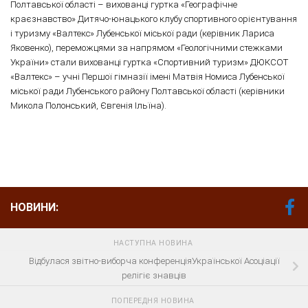
Полтавської області – вихованці гуртка «Географічне
краєзнавство» Дитячо-юнацького клубу спортивного орієнтування
і туризму «Валтекс» Лубенської міської ради (керівник Лариса
Яковенко), переможцями за напрямом «Геологічними стежками
України» стали вихованці гуртка «Спортивний туризм» ДЮКСОТ
«Валтекс» – учні Першої гімназії імені Матвія Номиса Лубенської
міської ради Лубенського району Полтавської області (керівники
Микола Полонський, Євгенія Ільїна).
НОВИНИ:
НАСТУПНА НОВИНА
Відбулася звітно-виборча конференціяУкраїнської Асоціації
релігіє знавців
ПОПЕРЕДНЯ НОВИНА