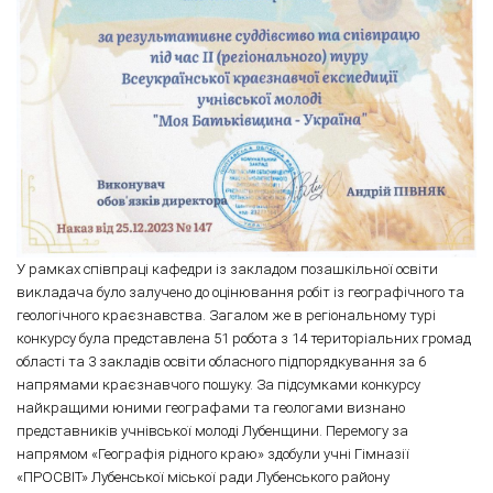
У рамках співпраці кафедри із закладом позашкільної освіти
викладача було залучено до оцінювання робіт із географічного та
геологічного краєзнавства. Загалом же в регіональному турі
конкурсу була представлена 51 робота з 14 територіальних громад
області та 3 закладів освіти обласного підпорядкування за 6
напрямами краєзнавчого пошуку. За підсумками конкурсу
найкращими юними географами та геологами визнано
представників учнівської молоді Лубенщини. Перемогу за
напрямом «Географія рідного краю» здобули учні Гімназії
«ПРОСВІТ» Лубенської міської ради Лубенського району