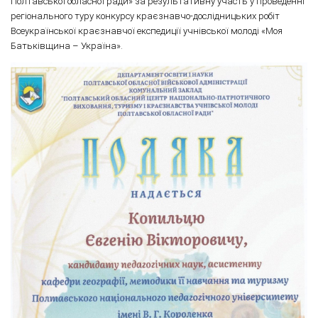
Полтавської обласної ради» за результативну участь у проведенні
регіонального туру конкурсу краєзнавчо-дослідницьких робіт
Всеукраїнської краєзнавчої експедиції учнівської молоді «Моя
Батьківщина – Україна».