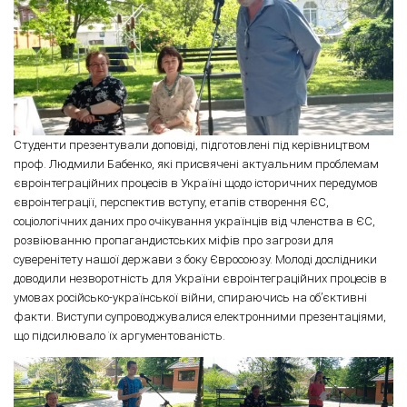
Студенти презентували доповіді, підготовлені під керівництвом
проф. Людмили Бабенко, які присвячені актуальним проблемам
євроінтеграційних процесів в Україні щодо історичних передумов
євроінтеграції, перспектив вступу, етапів створення ЄС,
соціологічних даних про очікування українців від членства в ЄС,
розвіюванню пропагандистських міфів про загрози для
суверенітету нашої держави з боку Євросоюзу. Молоді дослідники
доводили незворотність для України євроінтеграційних процесів в
умовах російсько-української війни, спираючись на об’єктивні
факти. Виступи супроводжувалися електронними презентаціями,
що підсилювало їх аргументованість.