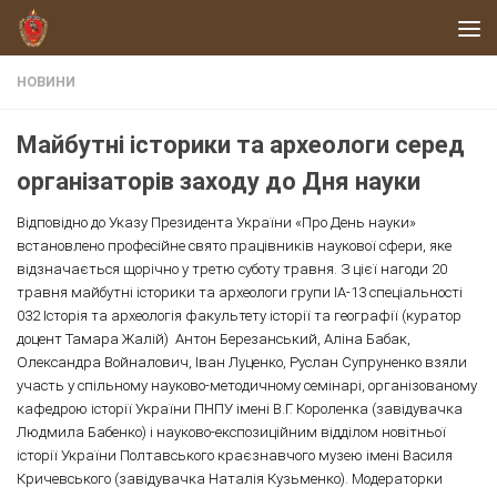
Skip to content
НОВИНИ
Майбутні історики та археологи серед
організаторів заходу до Дня науки
Відповідно до Указу Президента України «Про День науки»
встановлено професійне свято працівників наукової сфери, яке
відзначається щорічно у третю суботу травня. З цієї нагоди 20
травня майбутні історики та археологи групи ІА-13 спеціальності
032 Історія та археологія факультету історії та географії (куратор
доцент Тамара Жалій) Антон Березанський, Аліна Бабак,
Олександра Войналович, Іван Луценко, Руслан Супруненко взяли
участь у спільному науково-методичному семінарі, організованому
кафедрою історії України ПНПУ імені В.Г. Короленка (завідувачка
Людмила Бабенко) і науково-експозиційним відділом новітньої
історії України Полтавського краєзнавчого музею імені Василя
Кричевського (завідувачка Наталія Кузьменко). Модераторки