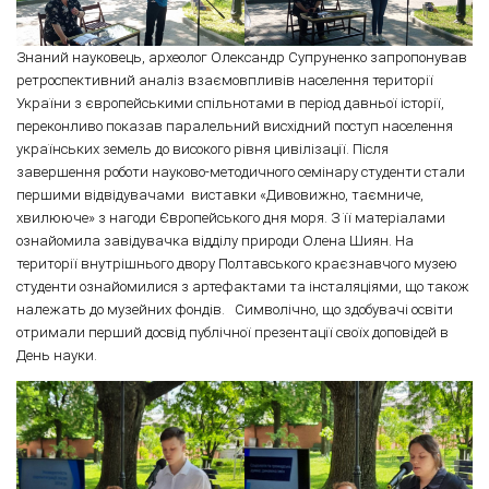
Знаний науковець, археолог Олександр Супруненко запропонував
ретроспективний аналіз взаємовпливів населення території
України з європейськими спільнотами в період давньої історії,
переконливо показав паралельний висхідний поступ населення
українських земель до високого рівня цивілізації. Після
завершення роботи науково-методичного семінару студенти стали
першими відвідувачами виставки «Дивовижно, таємниче,
хвилююче» з нагоди Європейського дня моря. З її матеріалами
ознайомила завідувачка відділу природи Олена Шиян. На
території внутрішнього двору Полтавського краєзнавчого музею
студенти ознайомилися з артефактами та інсталяціями, що також
належать до музейних фондів. Символічно, що здобувачі освіти
отримали перший досвід публічної презентації своїх доповідей в
День науки.