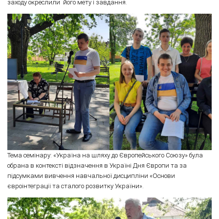
заходу окреслили його мету і завдання.
Тема семінару: «Україна на шляху до Європейського Союзу» була
обрана в контексті відзначення в Україні Дня Європи та за
підсумками вивчення навчальної дисципліни «Основи
євроінтеграції та сталого розвитку України».