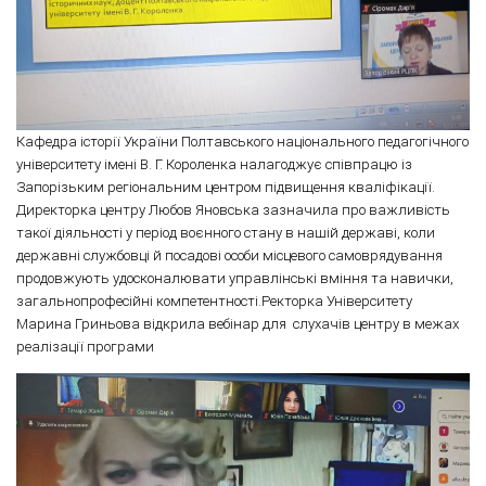
Кафедра історії України Полтавського національного педагогічного
університету імені В. Г. Короленка налагоджує співпрацю із
Запорізьким регіональним центром підвищення кваліфікації.
Директорка центру Любов Яновська зазначила про важливість
такої діяльності у період воєнного стану в нашій державі, коли
державні службовці й посадові особи місцевого самоврядування
продовжують удосконалювати управлінські вміння та навички,
загальнопрофесійні компетентності.Ректорка Університету
Марина Гриньова відкрила вебінар для слухачів центру в межах
реалізації програми