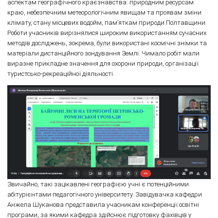
аспектам географічного краєзнавства: природним ресурсам
краю, небезпечним метеорологічним явищам та проявам зміни
клімату, стану місцевих водойм, пам’яткам природи Полтавщини.
Роботи учасників вирізнялися широким використанням сучасних
методів досліджень, зокрема, були використані космічні знімки та
матеріали дистанційного зондування Землі. Чимало робіт мали
виразне прикладне значення для охорони природи, організації
туристсько-рекреаційної діяльності.
Звичайно, такі зацікавлені географією учні є потенційними
абітурієнтами педагогічного університету. Завідувачка кафедри
Анжела Шуканова представила учасникам конференції освітні
програми, за якими кафедра здійснює підготовку фахівців у