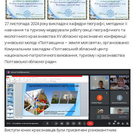
27 листопада 2024 року викладачі кафедри географії, методики її
навчання та туризму модерували роботу секції географічного та
екологічного краєзнавства XV обласної краєзнавчої конференції
учнівської молоді «Полтавщина – земля моя свята», організованої
Комунальним закладом «Полтавський обласний центр
національно-патріотичного виховання, туризму і краєзнавства
Полтавської обласної ради».
Виступи юних краєзнавців були присвячені різноманітним