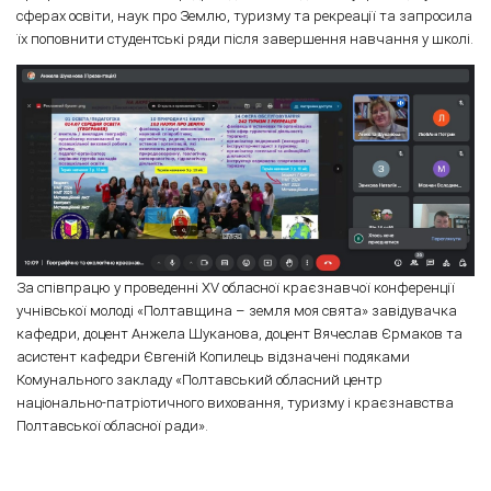
сферах освіти, наук про Землю, туризму та рекреації та запросила
їх поповнити студентські ряди після завершення навчання у школі.
За співпрацю у проведенні XV обласної краєзнавчої конференції
учнівської молоді «Полтавщина – земля моя свята» завідувачка
кафедри, доцент Анжела Шуканова, доцент Вячеслав Єрмаков та
асистент кафедри Євгеній Копилець відзначені подяками
Комунального закладу «Полтавський обласний центр
національно-патріотичного виховання, туризму і краєзнавства
Полтавської обласної ради».